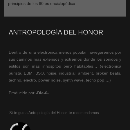
principios de los 80 es enciclopédico.
ANTROPOLOGÍA DEL HONOR
Dentro de una electrónica menos popular navegaremos por
sus caminos mas extensos y extremos donde los sonidos y
estilos son mas inhóspitos pero habitables… (electrónica
purista, EBM, BSO, noise, industrial, ambient, broken beats,
techno, electro, power noise, synth wave, tecno pop….)
Producido por
-Die-6-
.
Si te gusta Antropología del Honor, te recomendamos: