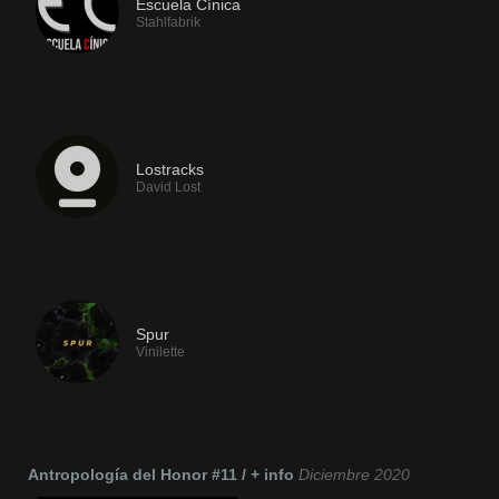
Escuela Cínica
Stahlfabrik
Si te gusta TeslaFM, te recomendamos:
Lostracks
David Lost
Si te gusta TeslaFM, te recomendamos:
Spur
Vinilette
Antropología del Honor #11 / + info
Diciembre 2020