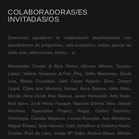
COLABORADORAS/ES
INVITADAS/OS
Queremos agradecer la colaboración desinteresada con
aportaciones de programas, sets exclusivos, mixes, piezas de
radio arte, colecciones, textos… a:
Alessandro Contini & Alice Pintus, Alfonso Alfonso, Susana
López, Valérie Vivancos & Fair_Play, Sofía Bertomeu, David
Lost, Mateo Cavalakis, Julio César Palacio, Bistu, Consol
Llupià, Cities and Memory, Sonae, Anna Bolena, Akka Miau,
Monibi, Anne Droid, Max Watusa, Javier Hernando, Anki Toner,
Nad Spiro, Jordi Heras Fauqué, Nazaret Gómez Silva, Ismael
Martínez, Superalma Project, Ragul, Carlos Sanchéz,
Onirología, Claudia Wegener, Leonie Roessler, Ana Mundana,
Abigail Empez, Selu Herraíz, Gabi Schaffner & Datscha Radio,
Cristian Ruíz de Lara, Josep Mª Soler, Andrea Bravo, Alfredo