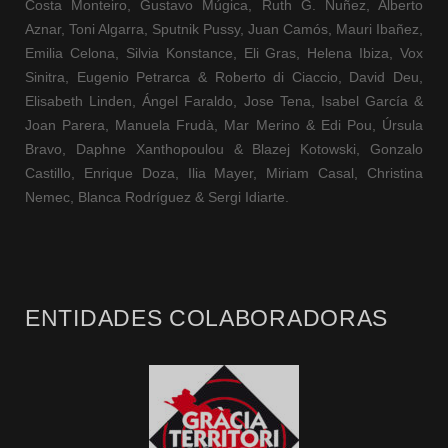
Costa Monteiro, Gustavo Múgica, Ruth G. Nuñez, Alberto
Aznar, Toni Algarra, Sputnik Pussy, Juan Camós, Mauri Ibañez,
Emilia Celona, Silvia Konstance, Eli Gras, Helena Ibiza, Vox
Sinitra, Eugenio Petrarca & Roberto di Ciaccio, David Deu,
Elisabeth Linden, Ángel Faraldo, Jose Tena, Isabel García &
Joan Parera, Manuela Frudà, Mar Merino & Edi Pou, Úrsula
Bravo, Daphne Xanthopoulou & Blazej Kotowski, Gonzalo
Castillo, Enrique Doza, Ilia Mayer, Miriam Casal, Christina
Nemec, Blanca Rodríguez & Sergi Idiarte.
ENTIDADES COLABORADORAS