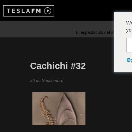
We
yo
Cachichi #32
30 de Septiembre