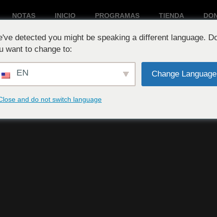
NOTAS
INICIO
PROGRAMAS
TIENDA
DO
've detected you might be speaking a different language. D
Reproduciendo ahora:
u want to change to:
EN
Change Language
Close and do not switch language