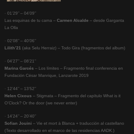
· 01’29’’ – 04’09’’
Las esquinas de tu cama –
Carmen Alcalde
– desde Garganta
La Olla
· 02’08’’ – 40’06’’
Lilith’21
(aka Selu Herraiz) – Todo Gira (fragmentos del album)
· 04’27’’ – 08’21’’
Marina Garcés
– Los límites – Fragmento final conferencia en
Fundación César Manrique, Lanzarote 2019
· 12’44’’ – 13’52’’
Helen Cixous
– Stigmata – Fragmento del capítulo What is it
O’Clock? Or the door (we never enter)
· 14’24’’ – 20’40’’
Sofian Jouini
– Vie et mort à Blanca + traducción al castellano
(Texto desarrollado en el marco de las residencias AADK.)