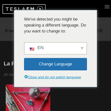
We've detected you might be
speaking a different language. Do
Reproduciendo ahora:
you want to change to:
EN
La Política del Ruido #8
Change Language
29 Octubre 2019
Close and do not switch language