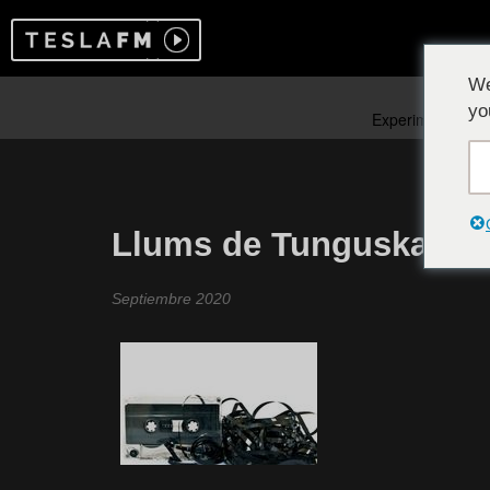
We
yo
Llums de Tunguska #1
Septiembre 2020