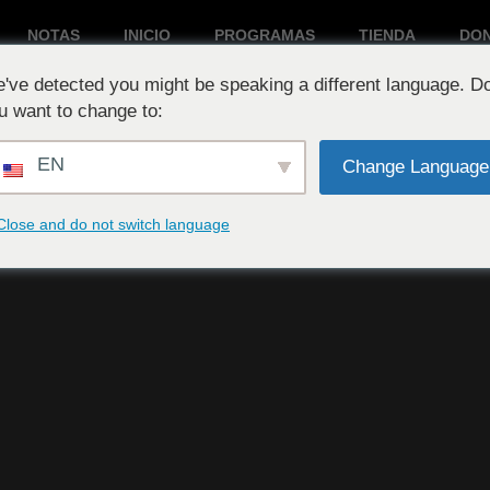
NOTAS
INICIO
PROGRAMAS
TIENDA
DO
've detected you might be speaking a different language. D
Reproduciendo ahora:
u want to change to:
EN
Change Language
Close and do not switch language
2