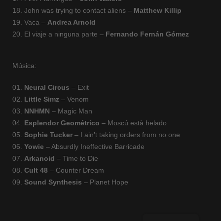
18. John was trying to contact aliens –
Matthew Killip
19. Vaca –
Andrea Arnold
20. El viaje a ninguna parte –
Fernando Fernán Gómez
Música:
01.
Neural Circus
– Exit
02.
Little Simz
– Venom
03.
NNHMN
– Magic Man
04.
Esplendor Geométrico
– Moscú està helado
05.
Sophie Tucker
– I ain’t taking orders from no one
06.
Yowie
– Absurdly Ineffective Barricade
07.
Arkanoid
– Time to Die
08.
Cult 48
– Counter Dream
09.
Sound Synthesis
– Planet Hope