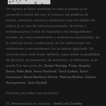
Un regreso al futuro mediante un salto al pasado (y al
presente) a través del cine, la música y las palabras de
poetas, activistas, músicos y performers que nos hablan de
cultura (y no solo de cultura) precarizada, de luchas y
reivindicaciones contra las injusticias y las desigualdades
sociales, de rutina anestesiante y ambiciones equivocadas, de
la violencia social e institucional, de las cadenas que nos
embrutecen y nos mantienen con la cabeza agachada. Un
recorrido para nada lineal, epifánico, para arañar la posibilidad
de decirnos, de pensarnos, de actuarnos, de liberarnos, si se
puede.Con las voces de:
Susan Sontag
,
Fruta
,
Angela
Davis
,
Kike Bela
,
Anna Pantinat
,
Tanit Cobas
,
Enric
Casasses
,
Núria Martínez-Vernis
,
Paloma Muñoz
,
Geiser
,
Anonymous
,
Jane Godall
.
Películas (sin orden con concierto):
01. Amanece que no es poco –
José Luis Cuerda