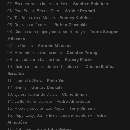
02. Encuentros en la tercera fase –
Stephen Spielberg
03. Patti Smith. Electric Poet. –
Sophie Peyrard
04. Teléfono rojo a Moscú –
Stanley Kubrick
05. Regreso al futuro II –
Robert Zemeckis
06. Dios es una mujer y se llama Petrunya –
Teona Strugar
Mitevska
07. La Cabina –
Antonio Mercero
08. El mundo resplandeciente –
Carlston Young
09. Un cadáver a los postres –
Robery Moore
10. Historias para no dormir: El televisor –
Chicho Ibáñez
Serrador
11. Truman’s Show –
Peter Weir
12. Shirley –
Gustav Deusch
13. Quiero hablar de Duras –
Claire Simon
14. La flor de mi secreto –
Pedro Almodóvar
15. Miedo y asco en Las Vegas –
Terry William
16. Pepy, Lucy, Bom y las chicas del montón –
Pedro
Almodóvar
17. Pink Flamingos –
John Waters