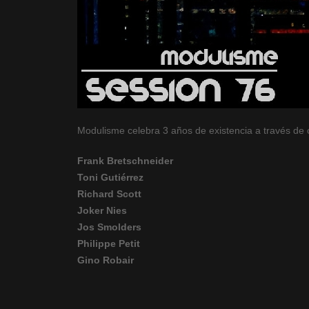
Modulisme celebra 3 años de existencia a través de
Frank Bretschneider
Toni Gutiérrez
Richard Scott
Joker Nies
Jos Smolders
Philippe Petit
Gino Robair