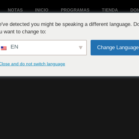
NOTAS
INICIO
PROGRAMAS
TIENDA
DO
've detected you might be speaking a different language. D
Reproduciendo ahora:
u want to change to:
EN
Change Language
Close and do not switch language