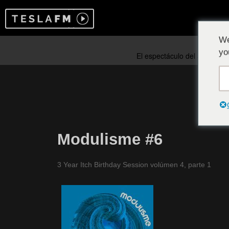
We
yo
Modulisme #6
3 Year Itch Birthday Session volúmen 4, parte 1