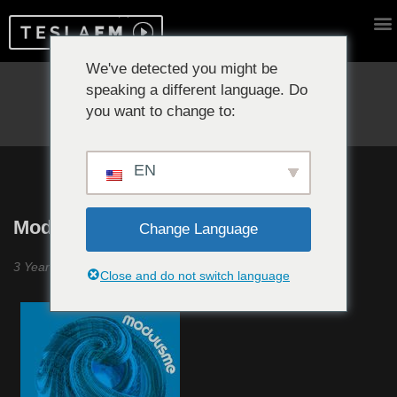
We've detected you might be
speaking a different language. Do
Reproduciendo ahora:
you want to change to:
EN
Modulisme #7
Change Language
3 Year Itch Birthday Session volúmen 4, 2 parte
Close and do not switch language