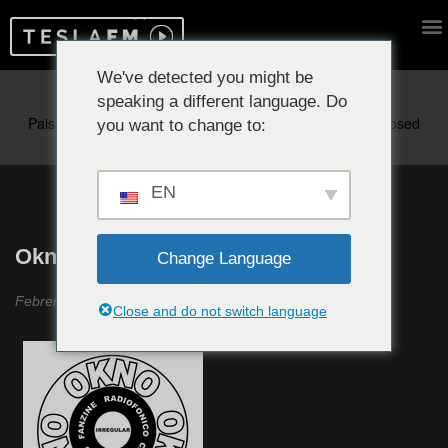
We've detected you might be
speaking a different language. Do
Reproduciendo ahora:
you want to change to:
EN
Okno Okno Okno #39
Change Language
Febrero 2022
Close and do not switch language