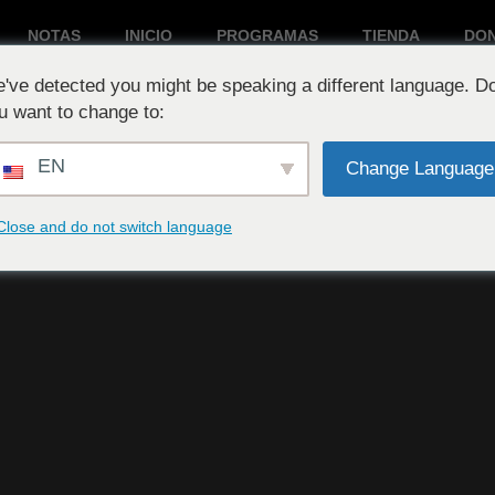
NOTAS
INICIO
PROGRAMAS
TIENDA
DO
've detected you might be speaking a different language. D
Reproduciendo ahora:
u want to change to:
EN
Change Language
Close and do not switch language
d #13