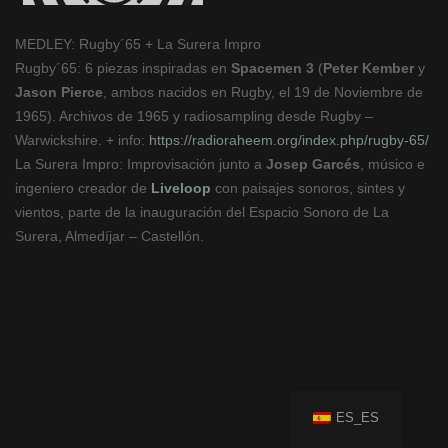
MEDLEY: Rugby´65 + La Surera Impro
Rugby´65: 6 piezas inspiradas en
Spacemen 3
(
Peter Kember
y
Jason Pierce
, ambos nacidos en Rugby, el 19 de Noviembre de
1965). Archivos de 1965 y radiosampling desde Rugby –
Warwickshire. + info:
https://radioraheem.org/index.php/rugby-65/
La Surera Impro: Improvisación junto a
Josep Garcés
, músico e
ingeniero creador de
Liveloop
con paisajes sonoros, sintes y
vientos, parte de la inauguración del Espacio Sonoro de La
Surera, Almedíjar – Castellón.
ES_ES