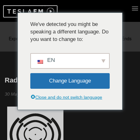
We've detected you might be
speaking a different language. Do
Reproduciendo ahora:
you want to change to:
EN
Radio Raheem Revisited #20
Change Language
30 Mayo 2023
Close and do not switch language