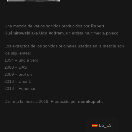
Una mezcla de varios sonidos producidos por
Robert
Kuśmirowsk
i aka
Udo Volfram
, un artista multimedia polaco.
Los extractos de los sonidos originales usados en la mezcla son
los siguientes:
1994 – und a verd
2008 – DAS
2009 – prof un
2013 – Uher.C
2013 – Fonoman
Disfruta la mezcla 2019. P
roducido por
monikapich.
ES_ES