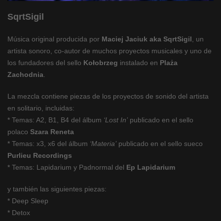
SqrtSigil
Música original producida por
Maciej Jaciuk aka SqrtSigil
, un
artista sonoro, co-autor de muchos proyectos musicales y uno de
los fundadores del sello
Kołobrzeg
instalado en
Plaża
Zachodnia
.
La mezcla contiene piezas de los proyectos de sonido del artista
en solitario, incluidas:
* Temas: A2, B1, B4 del álbum
‘Lost In’
publicado en el sello
polaco
Szara Reneta
* Temas: x3, x6 del álbum
‘Materia’
publicado en el sello sueco
Purlieu Recordings
* Temas: Lapidarium y Padnormal del
Ep Lapidarium
y también las siguientes piezas:
*
Deep Sleep
*
Detox