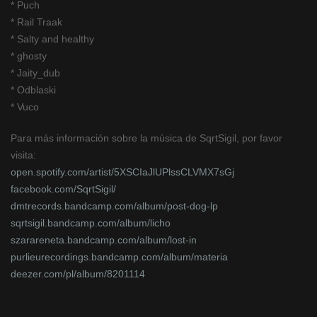
*
Puch
*
Rail Traak
*
Salty and healthy
*
ghosty
*
Jaity_dub
*
Odblaski
*
Vuco
Para más información sobre la música de SqrtSigil, por favor
visita:
open.spotify.com/artist/5XSCIaJlUPlssCLVMX7sGj
facebook.com/SqrtSigil/
dmtrecords.bandcamp.com/album/post-dog-lp
sqrtsigil.bandcamp.com/album/licho
szarareneta.bandcamp.com/album/lost-in
purlieurecordings.bandcamp.com/album/materia
deezer.com/pl/album/8201114