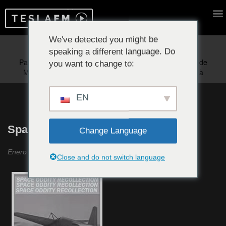
We've detected you might be
speaking a different language. Do
Reproduciendo ahora:
you want to change to:
EN
Space Oddity Recollection #7
Change Language
Enero 2020
Close and do not switch language