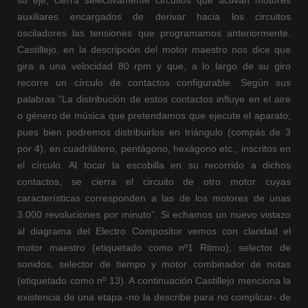
su eje, cierra selectivamente circuitos que activan motores
auxiliares encargados de derivar hacia los circuitos
osciladores las tensiones que programamos anteriormente.
Castillejo, en la descripción del motor maestro nos dice que
gira a una velocidad 80 rpm y que, a lo largo de su giro
recorre un círculo de contactos configurable. Según sus
palabras “La distribución de estos contactos influye en el aire
o género de música que pretendamos que ejecute el aparato;
pues bien podremos distribuirlos en triángulo (compás de 3
por 4), en cuadrilátero, pentágono, hexágono etc., inscritos en
el círculo. Al tocar la escobilla en su recorrido a dichos
contactos, se cierra el circuito de otro motor cuyas
características corresponden a las de los motores de unas
3.000 revoluciones por minuto”. Si echamos un nuevo vistazo
al diagrama del Electro Compositor vemos con claridad el
motor maestro (etiquetado como nº1 Ritmo), selector de
sonidos, selector de tiempo y motor combinador de notas
(etiquetado como nº 13). A continuación Castillejo menciona la
existencia de una etapa -no la describe para no complicar- de