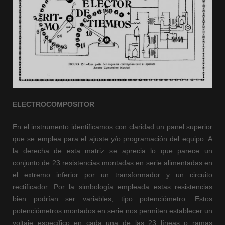
ELECTROCOMPOSITOR
En el instrumento identificamos con claridad un panel superior
que se emplea para el ajuste y/o programación del equipo. A
la derecha de esta matriz se aprecia lo que parece un
conjunto de 23 resistencias montadas en serie alimentadas en
el extremo inferior por un transformador y un circuito
rectificador. Por la simbología empleada estas resistencias
bien podrían ser variables, tipo potenciómetro. Estos
potenciómetros montados en serie nos permiten establecer un
voltaje específico en cada una de las 23 líneas o ramas