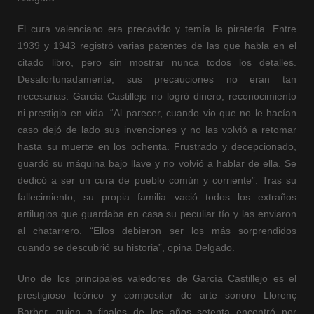
El cura valenciano era precavido y temía la piratería. Entre
1939 y 1943 registró varias patentes de las que habla en el
citado libro, pero sin mostrar nunca todos los detalles.
Desafortunadamente, sus precauciones no eran tan
necesarias. García Castillejo no logró dinero, reconocimiento
ni prestigio en vida. “Al parecer, cuando vio que no le hacían
caso dejó de lado sus invenciones y no las volvió a retomar
hasta su muerte en los ochenta. Frustrado y decepcionado,
guardó su máquina bajo llave y no volvió a hablar de ella. Se
dedicó a ser un cura de pueblo común y corriente”. Tras su
fallecimiento, su propia familia vació todos los extraños
artilugios que guardaba en casa su peculiar tío y las enviaron
al chatarrero. “Ellos debieron ser los más sorprendidos
cuando se descubrió su historia”, opina Delgado.
Uno de los principales valedores de García Castillejo es el
prestigioso teórico y compositor de arte sonoro Llorenç
Barber, quien a finales de los años setenta encontró por