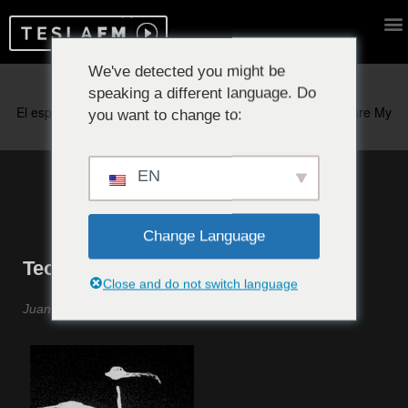
We've detected you might be
speaking a different language. Do
Reproduciendo ahora:
you want to change to:
EN
Change Language
Teoría Incertidumbre #19
Close and do not switch language
Juan García Castillejo y su electrocompositor