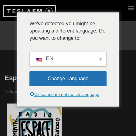
We've detected you might be
speaking a different language. Do
Reproduciendo ahora:
you want to change to:
EN
Espace Plein #5
Change Language
Febrero 2020
Close and do not switch language