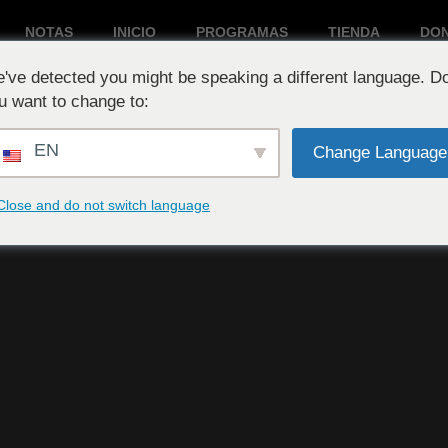
NOTAS
INICIO
PROGRAMAS
TIENDA
DO
've detected you might be speaking a different language. D
Reproduciendo ahora:
u want to change to:
EN
Change Language
Close and do not switch language