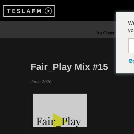
We
yo
Fair_Play Mix #15
Junio 2020