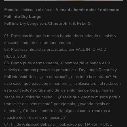
Especial dedicado al dúo de
Viena de harsh noise
/
noisecore
Fall Into Dry Lungs
Fall Into Dry Lungs son:
Christoph F. & Petar S
.
01. Presentación por la misma banda: descubriendo el noise y
descendiendo en ello profundamente.
02. Prácticas ritualistas practicadas por FALL INTO VOID
RECS_2018
03. Como pude darme cuenta, el nombre de la banda es la
mezcla de ambos proyectos personales.: Dry Lungs Records y
Fall into Void Recs, ¿me equivoco? ¿o es todo lo contrario? En
este caso, qué pasa con el nombre … ¿relacionaron el ruido con
este concepto? porque uno de los síntomas de los pulmones
secos es el dolor de pecho….¿Creéis que vuestra música podría
transmitir ese sentimiento? por ejemplo, ¿cuando tocáis en
directo? ¿Y todo el nombre sería algo así como: rendiros a
nuestro dolor de ruido emocional?
04. I. _de Antisocial Behavior_ publicado por HARSH NOISE