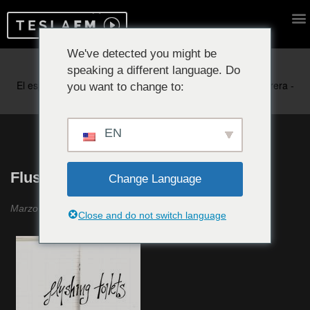
We've detected you might be
speaking a different language. Do
Reproduciendo ahora:
you want to change to:
EN
Flushing Toilets #12
Change Language
Marzo 2020
Close and do not switch language