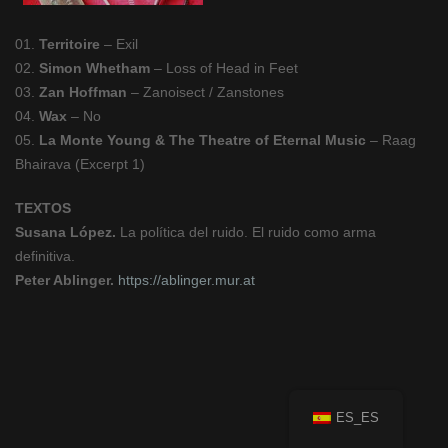
01.
Territoire
– Exil
02.
Simon Whetham
– Loss of Head in Feet
03.
Zan Hoffman
– Zanoisect / Zanstones
04.
Wax
– No
05.
La Monte Young & The Theatre of Eternal Music
– Raag
Bhairava (Excerpt 1)
TEXTOS
Susana López.
La política del ruido. El ruido como arma
definitiva.
Peter Ablinger.
https://ablinger.mur.at
ES_ES