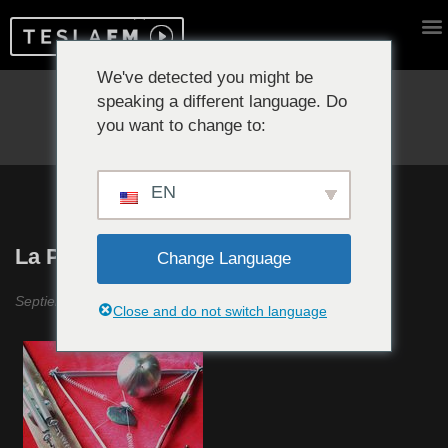
We've detected you might be
speaking a different language. Do
Reproduciendo ahora:
you want to change to:
EN
La Política del Ruido #6
Change Language
Septiembre 2019
Close and do not switch language