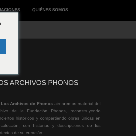
NACIONES
QUIÉNES SOMOS
o
OS ARCHIVOS PHONOS
n
Los Archivos de Phonos
airearemos material del
chivo de la Fundación Phonos, reconstruyendo
nciertos históricos y compartiendo obras únicas en
 colección, con historias y descripciones de los
ntextos de su creación.