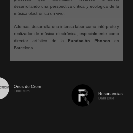
desarrollando una perspectiva crítica y ecológica de la
música electrónica en vivo.
Además, desarrolla una intensa labor como intérprete y
realizador de música electrónica, especialmente como
director artístico de la
Fundación Phonos
en
Barcelona
Si te gusta TeslaFM, te
gusta TeslaFM, te recomendamos:
recomendamos:
Ones de Crom
Emili Miro
Resonancias
Dani Blue