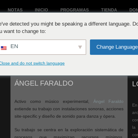
NOTAS
INICIO
PROGRAMAS
TIENDA
DO
've detected you might be speaking a different language. D
Reproduciendo ahora:
u want to change to:
EN
Change Language
Close and do not switch language
ÁNGEL FARALDO
L
Activo como músico experimental,
Ángel Faraldo
E
extiende su trabajo con instalaciones sonoras, acciones
ar
site-specific y diseño de sonido para danza y ópera.
co
la
Su trabajo se centra en la exploración sistemática de
co
procesos que maximizan recursos mínimos,