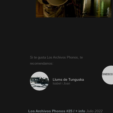
Si te gusta Los Archivos Phonos, te
Si te 
recomendamos:
Llums de Tunguska
Isabel i Joan
Los Archivos Phonos #25 / + info
Julio 2022