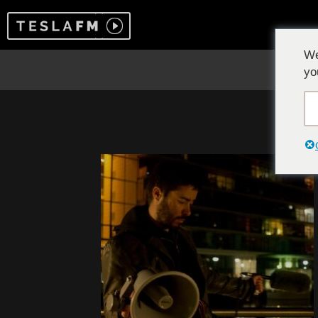
We
yo