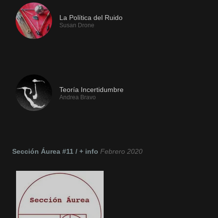
La Política del Ruido
Susan Drone
Si te gusta TeslaFM, te recomendamos:
Teoría Incertidumbre
Andrea Bravo
Sección Áurea #11 / + info
Febrero 2020