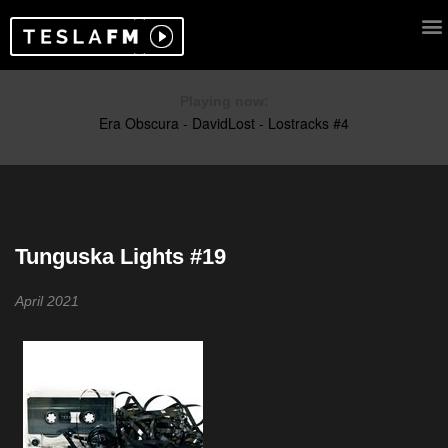
Playing now:
Tunguska Lights #19
April 2021